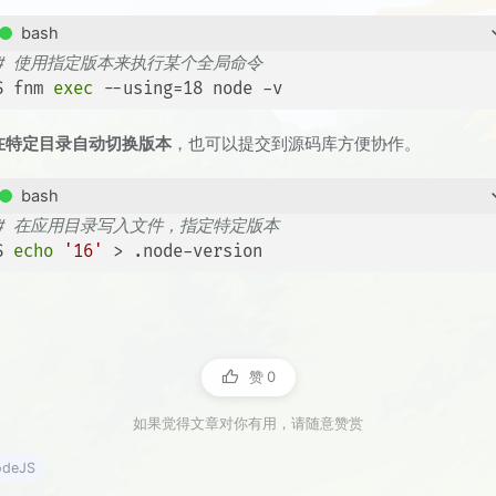
bash
# 使用指定版本来执行某个全局命令
$ fnm 
exec
 --using=18 node -v
在特定目录自动切换版本
，也可以提交到源码库方便协作。
bash
# 在应用目录写入文件，指定特定版本
$ 
echo
'16'
 > .node-version
赞
0
如果觉得文章对你有用，请随意赞赏
odeJS