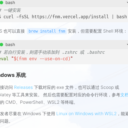
bash
# 一键安装
$ curl -fsSL https://fnm.vercel.app/install | bash
OS 也可以直接
安装，但需要配置 Shell 环境：
brew install fnm
bash
# 若自行安装，则需手动添加到 .zshrc 或 .bashrc
eval
"
$(fnm env --use-on-cd)
"
ndows 系统
直接访问
Releases
下载对应的 exe 文件，也可以通过 Scoop 或
colatey 等工具来安装。 然后也需要配置对应的命令行环境，参考
文
 CMD、PowerShell、WSL2 等终端。
发者尽量在 Windows 下使用
Linux on Windows with WSL2
，能
的问题。