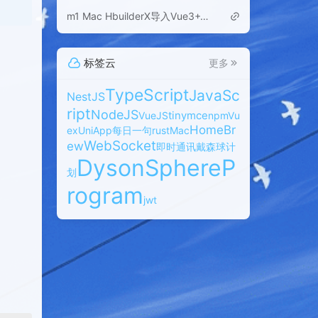
m1 Mac HbuilderX导入Vue3+Vite运行报错
：
标签云
更多
TypeScript
JavaSc
NestJS
ript
NodeJS
tinymce
VueJS
npm
Vu
HomeBr
ex
UniApp
每日一句
rust
Mac
WebSocket
ew
即时通讯
戴森球计
DysonSphereP
划
rogram
jwt