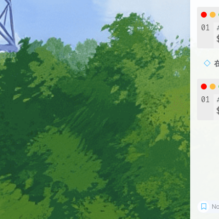
01
01
N