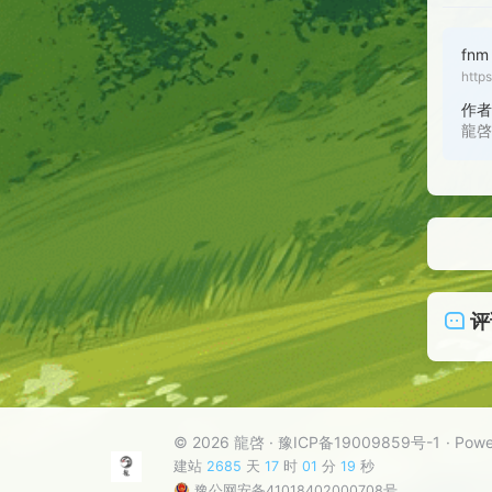
fnm
http
作
龍
评
© 2026 龍啓
豫ICP备19009859号-1
Powe
建站
2685
天
17
时
01
分
21
秒
豫公网安备41018402000708号