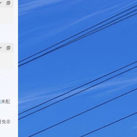
档
来配
避免非