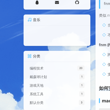
fnm
类似 
音乐
fnm
分类
编程技术
20
戴森球计划
1
游戏天地
1
如何
系统工具
1
ma
默认分类
3