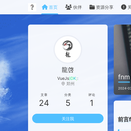
首页
伙伴
资源分享
龍啓
fnm
VueJs Develop
P
N
郑州
2024-03
文章
分类
评论
24
5
1
前言
关注我