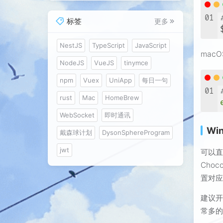
01
标签
更多
NestJS
TypeScript
JavaScript
mac
NodeJS
VueJS
tinymce
npm
Vuex
UniApp
每日一句
01
rust
Mac
HomeBrew
WebSocket
即时通讯
Wi
戴森球计划
DysonSphereProgram
jwt
可以
Cho
置对应的
建议开
常多