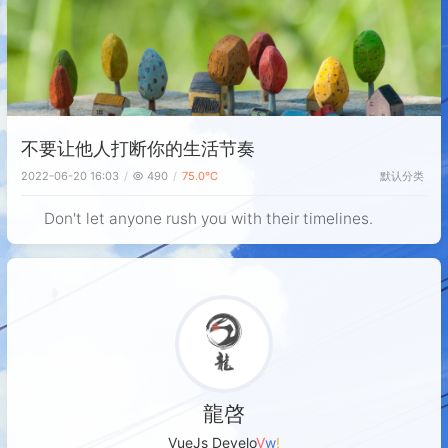
不要让他人打断你的生活节奏
默认分类
2022-06-20 16:03
490
75.0℃
Don't let anyone rush you with their timelines.
龍啓
VueJs Deve
q
e
N
/
p