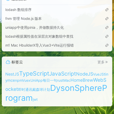
lodash 数组排序
fnm 管理 Node.js 版本
uniapp中使用pinia，并做数据持久化
lodash根据属性值在深层次对象数组中查找
m1 Mac HbuilderX导入Vue3+Vite运行报错
标签云
更多
TypeScript
JavaScript
NodeJS
NestJS
tin
VueJS
WebS
HomeBrew
ymce
npm
Vuex
UniApp
每日一句
rust
Mac
DysonSphereP
ocket
即时通讯
戴森球计划
rogram
jwt