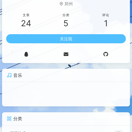
郑州
文章
分类
评论
24
5
1
关注我
音乐
分类