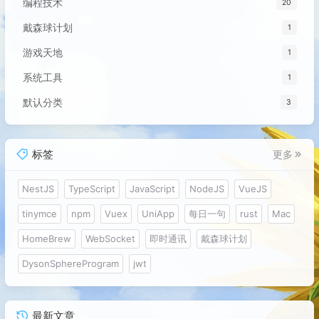
编程技术
20
戴森球计划
1
游戏天地
1
系统工具
1
默认分类
3
标签
更多
NestJS
TypeScript
JavaScript
NodeJS
VueJS
tinymce
npm
Vuex
UniApp
每日一句
rust
Mac
HomeBrew
WebSocket
即时通讯
戴森球计划
DysonSphereProgram
jwt
最新文章