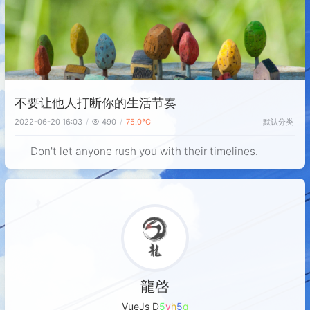
不要让他人打断你的生活节奏
默认分类
2022-06-20 16:03
490
75.0℃
Don't let anyone rush you with their timelines.
龍啓
VueJs Deve
T
0
r
r
>