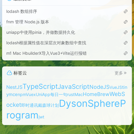
lodash 数组排序
fnm 管理 Node.js 版本
uniapp中使用pinia，并做数据持久化
lodash根据属性值在深层次对象数组中查找
m1 Mac HbuilderX导入Vue3+Vite运行报错
标签云
更多
TypeScript
JavaScript
NodeJS
NestJS
tin
VueJS
WebS
HomeBrew
ymce
npm
Vuex
UniApp
每日一句
rust
Mac
DysonSphereP
ocket
即时通讯
戴森球计划
rogram
jwt