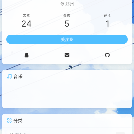
郑州
文章
分类
评论
24
5
1
关注我
音乐
分类