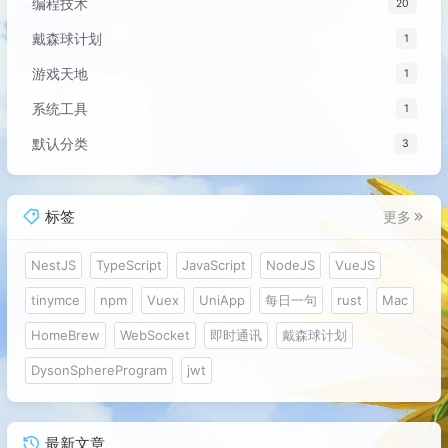
编程技术
20
戴森球计划
1
游戏天地
1
系统工具
1
默认分类
3
标签
更多
NestJS
TypeScript
JavaScript
NodeJS
VueJS
tinymce
npm
Vuex
UniApp
每日一句
rust
Mac
HomeBrew
WebSocket
即时通讯
戴森球计划
DysonSphereProgram
jwt
最新文章