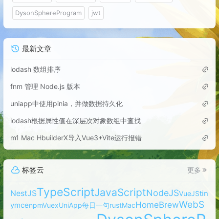
DysonSphereProgram
jwt
最新文章
lodash 数组排序
fnm 管理 Node.js 版本
uniapp中使用pinia，并做数据持久化
lodash根据属性值在深层次对象数组中查找
m1 Mac HbuilderX导入Vue3+Vite运行报错
标签云
更多
TypeScript
JavaScript
NodeJS
NestJS
tin
VueJS
WebS
HomeBrew
ymce
npm
Vuex
UniApp
每日一句
rust
Mac