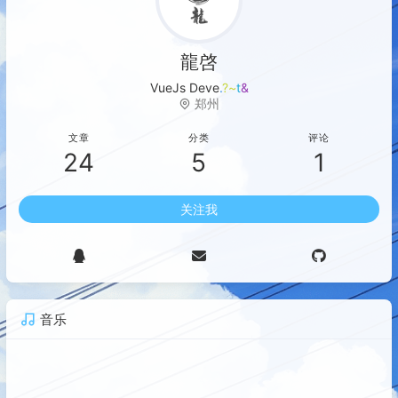
龍啓
VueJs De
E
$
~
Y
X
郑州
文章
分类
评论
24
5
1
关注我
音乐