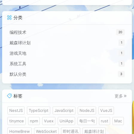
分类
编程技术
20
戴森球计划
1
游戏天地
1
系统工具
1
默认分类
3
标签
更多
NestJS
TypeScript
JavaScript
NodeJS
VueJS
tinymce
npm
Vuex
UniApp
每日一句
rust
Mac
HomeBrew
WebSocket
即时通讯
戴森球计划