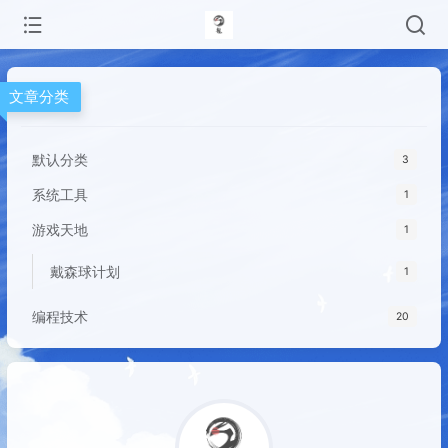
文章分类
默认分类
3
系统工具
1
游戏天地
1
戴森球计划
1
编程技术
20