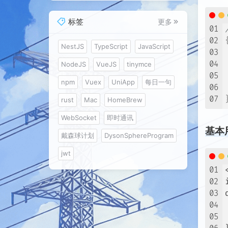
标签
更多
01
02
NestJS
TypeScript
JavaScript
03
04
NodeJS
VueJS
tinymce
05
npm
Vuex
UniApp
每日一句
06
07
rust
Mac
HomeBrew
WebSocket
即时通讯
基本
戴森球计划
DysonSphereProgram
jwt
01
02
03
04
05