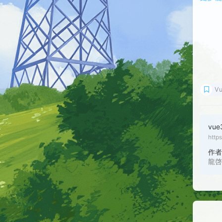
V
vue
http
作
龍