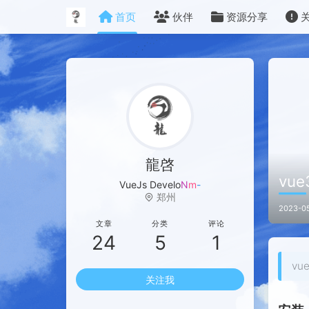
首页
伙伴
资源分享
龍啓
vue
VueJs Develo
E
6
_
郑州
2023-05
文章
分类
评论
24
5
1
v
关注我