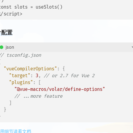
})

const slots = useSlots()

ar配置
json
// tsconfig.json
{
"vueCompilerOptions"
:
{
"target"
:
3
,
// or 2.7 for Vue 2
"plugins"
:
[
"@vue-macros/volar/define-options"
// ...more feature
]
}
}
使用细节请看文档