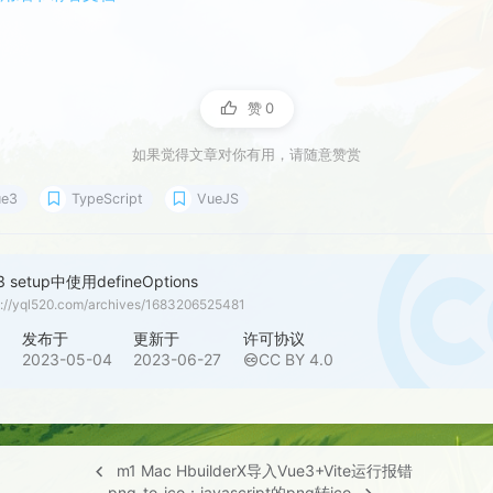
赞
0
如果觉得文章对你有用，请随意赞赏
ue3
TypeScript
VueJS
3 setup中使用defineOptions
s://yql520.com/archives/1683206525481
者
发布于
更新于
许可协议
啓
2023-05-04
2023-06-27
CC BY 4.0
m1 Mac HbuilderX导入Vue3+Vite运行报错
png-to-ico：javascript的png转ico