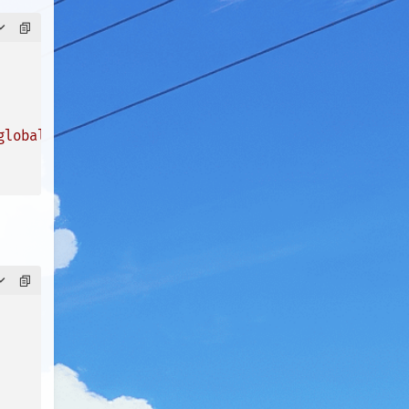
global"
/* ... */
]