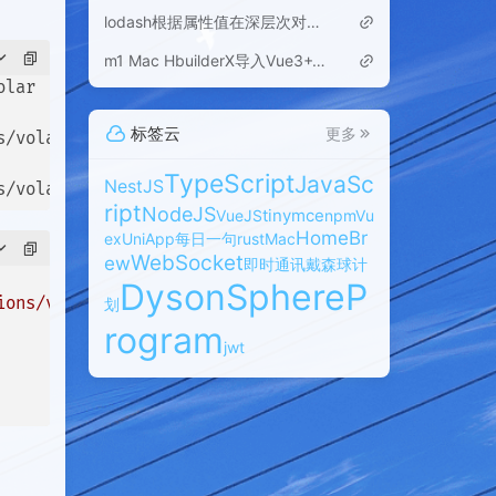
lodash根据属性值在深层次对象数组中查找
m1 Mac HbuilderX导入Vue3+Vite运行报错
lar

标签云
更多
/volar

TypeScript
JavaSc
NestJS
ript
NodeJS
tinymce
VueJS
npm
Vu
HomeBr
ex
UniApp
每日一句
rust
Mac
WebSocket
ew
即时通讯
戴森球计
DysonSphereP
ions/vite'
划
rogram
jwt