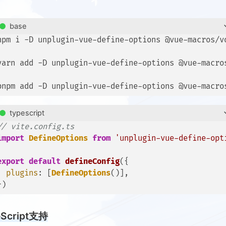
base
npm i -D unplugin-vue-define-options @vue-macros/vo
yarn add -D unplugin-vue-define-options @vue-macros
typescript
// vite.config.ts
import
DefineOptions
from
'unplugin-vue-define-opt
export
default
defineConfig
({

plugins
: [
DefineOptions
()],

eScript支持