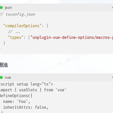
json
// tsconfig.json
{
"compilerOptions"
:
{
// ...
"types"
:
[
"unplugin-vue-define-options/macros-
}
}
用法
vue
<script setup lang="ts">

import { useSlots } from 'vue'

defineOptions({

  name: 'Foo',

  inheritAttrs: false,
