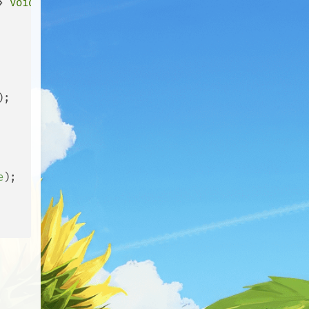
> 
void
,

);

e
);
