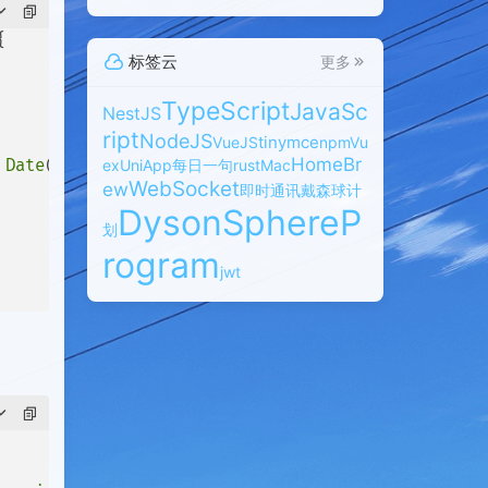


标签云
更多
TypeScript
JavaSc
NestJS
ript
NodeJS
tinymce
VueJS
npm
Vu
HomeBr
Date
().getTime());

ex
UniApp
每日一句
rust
Mac
WebSocket
ew
即时通讯
戴森球计
DysonSphereP
划
rogram
jwt