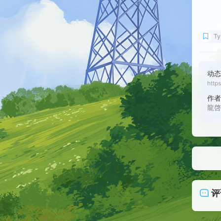
Ty
动态加
http
作
龍
评