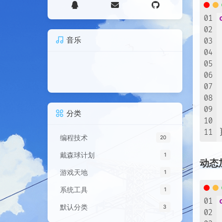
01
02
音乐
03
04
05
06
07
08
09
分类
10
11
编程技术
20
戴森球计划
1
动态加
游戏天地
1
系统工具
1
01
默认分类
3
02