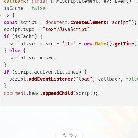
callback
: (
this
: HTMLScriptElement, ev: Event) =
  isCache = 
false
) => {

const
 script = 
document
.
createElement
(
"script"
);

  script.
type
 = 
"text/JavaScript"
;

if
 (isCache) {

    script.
src
 = src + 
"?t="
 + 
new
Date
().
getTime
(
  } 
else
 {

    script.
src
 = src;

  }

if
 (script.
addEventListener
) {

    script.
addEventListener
(
"load"
, callback, 
fals
  }

document
.
head
.
appendChild
(script);

赞
0