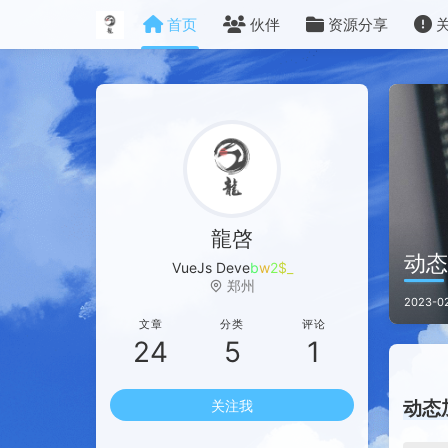
首页
伙伴
资源分享
龍啓
动态加
VueJs Developer
郑州
2023-02
文章
分类
评论
24
5
1
动态
关注我