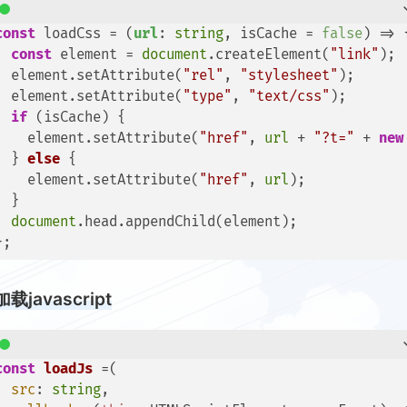
const
 loadCss = (
url
: 
string
, isCache = 
false
) => {
const
 element = 
document
.createElement(
"link"
);

  element.setAttribute(
"rel"
, 
"stylesheet"
);

  element.setAttribute(
"type"
, 
"text/css"
);

if
 (isCache) {

    element.setAttribute(
"href"
, 
url
 + 
"?t="
 + 
new
  } 
else
 {

    element.setAttribute(
"href"
, 
url
);

  }

document
.head.appendChild(element);

载javascript
const
loadJs
 =(
src
: 
string
,
