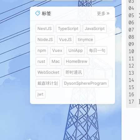
03
04
标签
更多
05
06
NestJS
TypeScript
JavaScript
07
08
NodeJS
VueJS
tinymce
09
npm
Vuex
UniApp
每日一句
10
11
rust
Mac
HomeBrew
12
WebSocket
即时通讯
13
14
戴森球计划
DysonSphereProgram
15
jwt
16
17