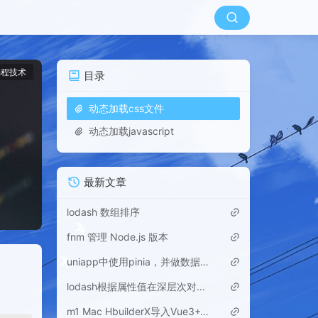
编程技术
目录
动态加载css文件
动态加载javascript
最新文章
lodash 数组排序
fnm 管理 Node.js 版本
uniapp中使用pinia，并做数据持久化
lodash根据属性值在深层次对象数组中查找
m1 Mac HbuilderX导入Vue3+Vite运行报错